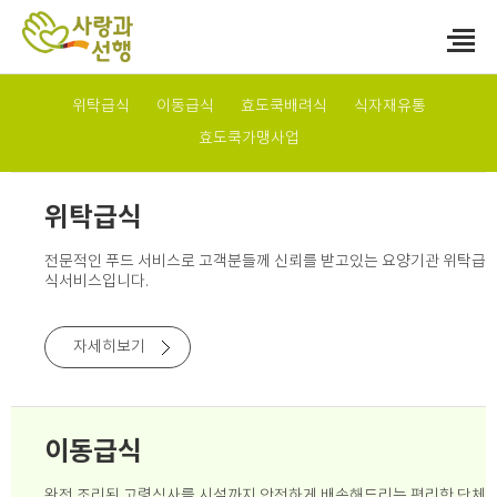
위탁급식
이동급식
효도쿡배려식
식자재유통
효도쿡가맹사업
위탁급식
전문적인 푸드 서비스로 고객분들께
신뢰를 받고있는 요양기관 위탁급
식서비스입니다.
자세히보기
이동급식
완전 조리된 고령식사를 시설까지 안전하게 배송해드리는
편리한 단체